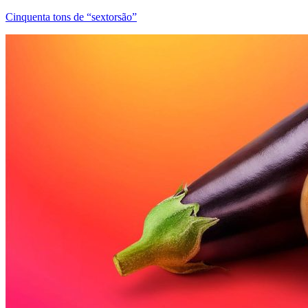
Cinquenta tons de “sextorsão”