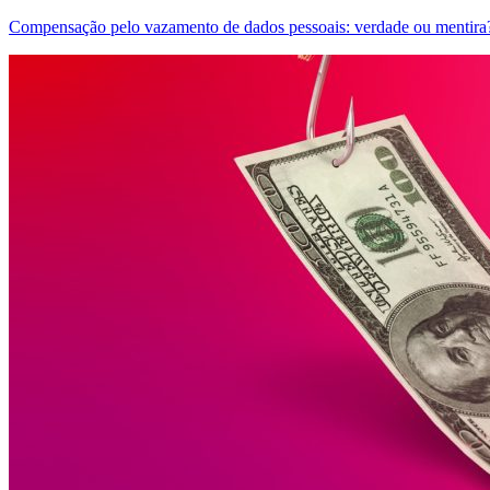
Compensação pelo vazamento de dados pessoais: verdade ou mentira