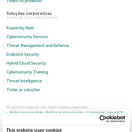
Todos os produtos
Soluções corporativas
ACIMA DE 1000 FUNCIONRIOS
Kaspersky Next
Cybersecurity Services
Threat Management and Defense
Endpoint Security
Hybrid Cloud Security
Cybersecurity Training
Threat Intelligence
Todas as soluções
© 2026 AO Kaspersky Lab. Todos os direitos reservados.
Política de privacidade
Política de anticorrupção
Contrato de Licença B2B
Contrato de Licença B2C
Termos e condições de venda
Cookies
This website uses cookies
Fale conosco
Sobre a Kaspersky
Parceiros
Blog
Centro de recursos