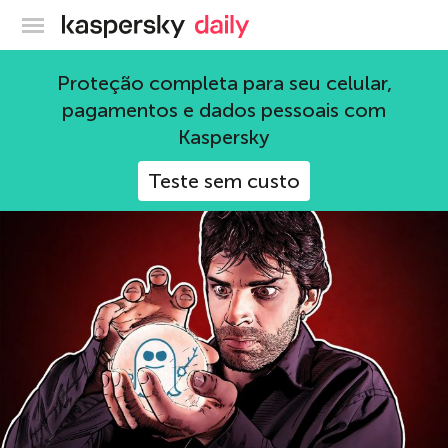
Blog oficial da Kaspersky
Proteção completa para seu celular,
pagamentos e dados pessoais com
Kaspersky
318 Artigos
Teste sem custo
ameaças