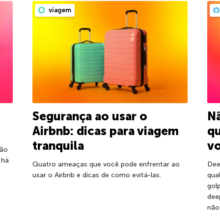
viagem
Segurança ao usar o
Nã
Airbnb: dicas para viagem
qu
tranquila
v
não
 há
Quatro ameaças que você pode enfrentar ao
Dee
usar o Airbnb e dicas de como evitá-las.
qua
gol
dee
não