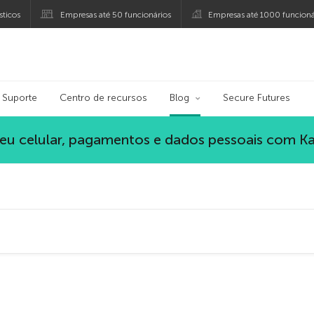
ticos
Empresas até 50 funcionários
Empresas até 1000 funcioná
persky
Suporte
Centro de recursos
Blog
Secure Futures
eu celular, pagamentos e dados pessoais com K