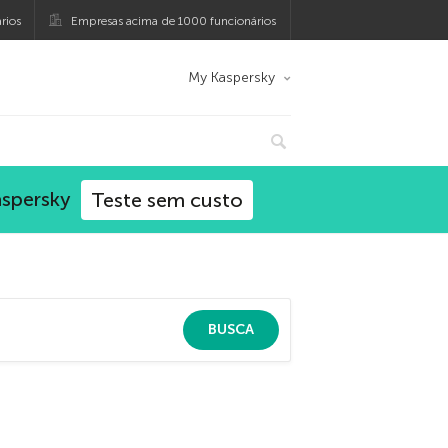
rios
Empresas acima de 1000 funcionários
My Kaspersky
aspersky
Teste sem custo
BUSCA