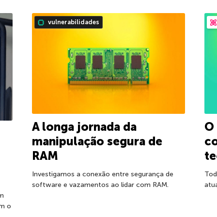
vulnerabilidades
A longa jornada da
O 
manipulação segura de
c
RAM
te
Investigamos a conexão entre segurança de
Tod
software e vazamentos ao lidar com RAM.
atu
em
am o