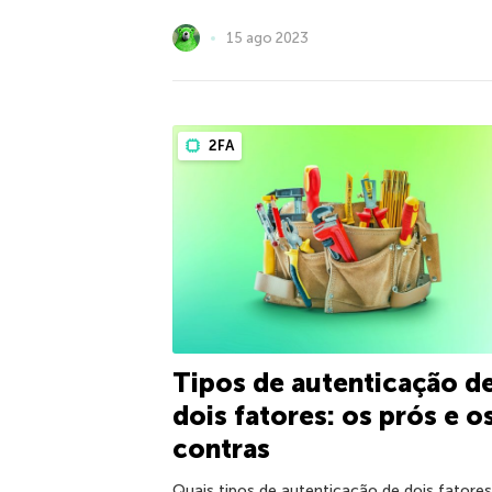
15 ago 2023
2FA
Tipos de autenticação d
dois fatores: os prós e o
contras
Quais tipos de autenticação de dois fatores