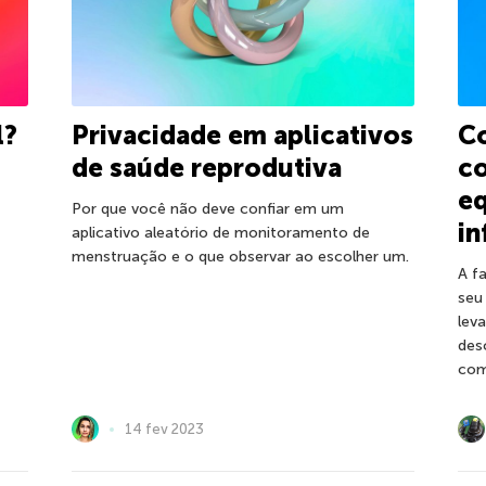
l?
Privacidade em aplicativos
C
de saúde reprodutiva
co
eq
Por que você não deve confiar em um
in
aplicativo aleatório de monitoramento de
menstruação e o que observar ao escolher um.
A f
seu
lev
des
com
14 fev 2023