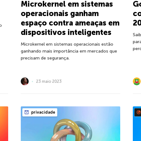
Microkernel em sistemas
G
operacionais ganham
co
espaço contra ameaças em
2
o
dispositivos inteligentes
Sai
par
Microkernel em sistemas operacionais estão
per
ganhando mais importância em mercados que
precisam de segurança.
23 maio 2023
privacidade