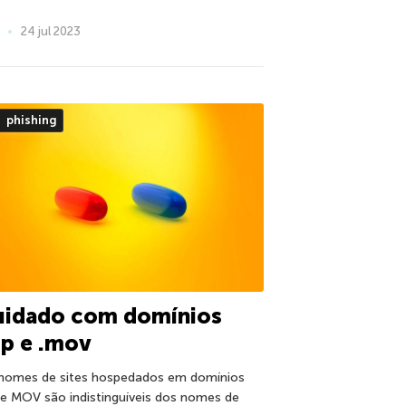
24 jul 2023
phishing
uidado com domínios
ip e .mov
nomes de sites hospedados em domínios
 e MOV são indistinguíveis dos nomes de