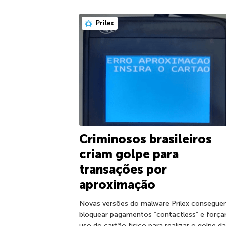
Prilex
Criminosos brasileiros
criam golpe para
transações por
aproximação
Novas versões do malware Prilex consegu
bloquear pagamentos “contactless” e forç
uso do cartão físico para realizar o golpe da