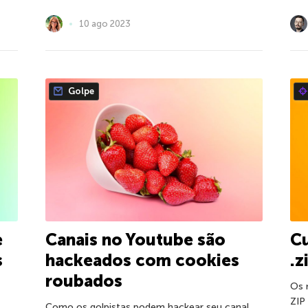
10 ago 2023
Golpe
e
Canais no Youtube são
C
s
hackeados com cookies
.z
roubados
Os 
ZIP
Como os golpistas podem hackear seu canal