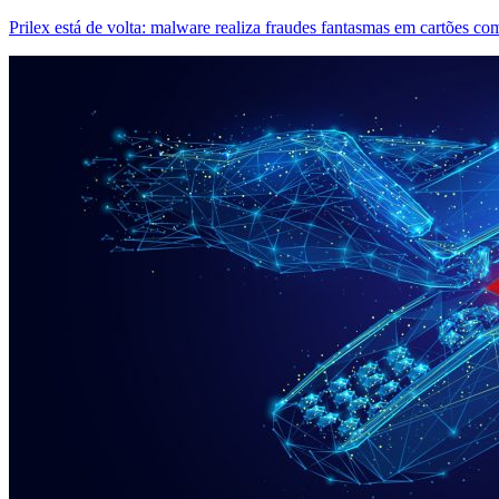
Prilex está de volta: malware realiza fraudes fantasmas em cartões co