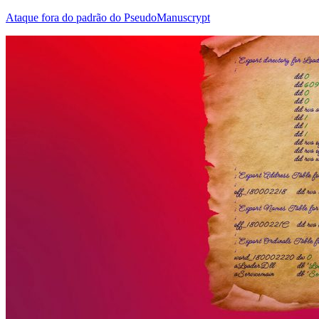
Ataque fora do padrão do PseudoManuscrypt