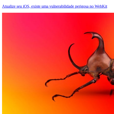
Atualize seu iOS, existe uma vulnerabilidade perigosa no WebKit