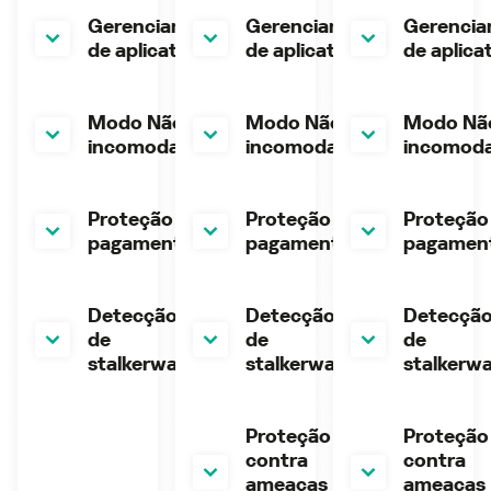
Gerenciamento
Gerenciamento
Gerenci
de aplicativos
de aplicativos
de aplica
Modo Não
Modo Não
Modo Nã
incomodar
incomodar
incomod
Proteção de
Proteção de
Proteção
pagamentos
pagamentos
pagamen
Detecção
Detecção
Detecçã
de
de
de
stalkerware
stalkerware
stalkerw
Proteção
Proteção
contra
contra
ameaças
ameaças