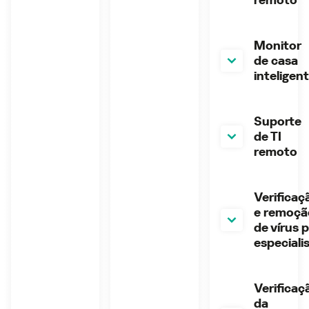
Monitor
de casa
inteligen
Suporte
de TI
remoto
Verificaç
e remoçã
de vírus 
especiali
Verificaç
da