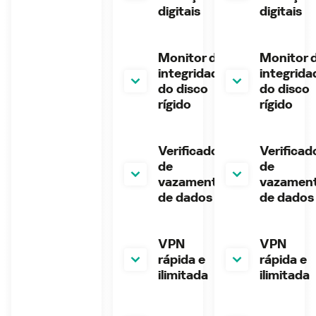
digitais
digitais
Monitor de
Monitor 
integridade
integrida
do disco
do disco
rígido
rígido
Verificador
Verificad
de
de
vazamento
vazamen
de dados
de dados
VPN
VPN
rápida e
rápida e
ilimitada
ilimitada