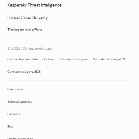
Kaspersky Threat Intelligence
Hybrid Cloud Security
Todas as soluções
©
2026
AO Kaspersky Lab
Política de privacidade
Cookies
Política anticorrupção
Contrato de Licença B2C
Contrato de Licença B2B
Fale conosco
Sobre a Kaspersky
Parceiros
Blog
Centro de recursos