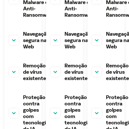
Malware e
Malware e
Malware 
Anti-
Anti-
Anti-
Ransomware
Ransomware
Ransomw
Navegação
Navegação
Navegaç
segura na
segura na
segura n
Web
Web
Web
Remoção
Remoção
Remoção
de vírus
de vírus
de vírus
existente
existente
existente
Proteção
Proteção
Proteção
contra
contra
contra
golpes
golpes
golpes
com
com
com
tecnologia
tecnologia
tecnolog
de IA
de IA
de IA