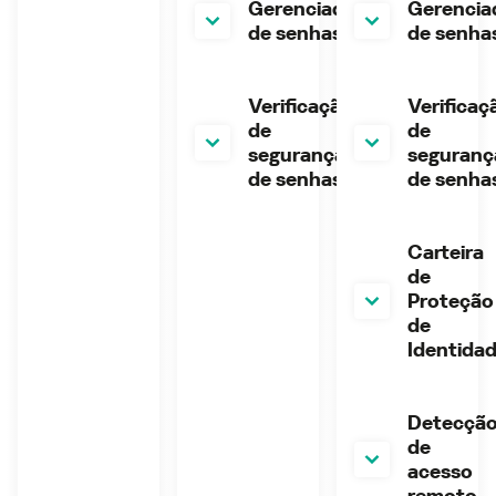
Gerenciador
Gerencia
de senhas
de senha
Verificação
Verificaç
de
de
segurança
seguranç
de senhas
de senha
Carteira
de
Proteção
de
Identida
Detecçã
de
acesso
remoto