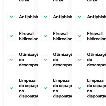
Antiphishing
Antiphishing
Antiphis
Firewall
Firewall
Firewall
bidirecional
bidirecional
bidirecio
Otimização
Otimização
Otimizaç
de
de
de
desempenho
desempenho
desempe
Limpeza
Limpeza
Limpeza
de espaço
de espaço
de espaç
no
no
no
dispositivo
dispositivo
dispositi