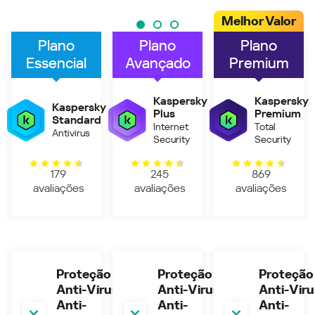
Melhor Valor
Plano
Plano
Plano
Essencial
Avançado
Premium
Kaspersky
Kaspersky
Kaspersky
Plus
Premium
Standard
Internet
Total
Antivirus
Security
Security
179
245
869
avaliações
avaliações
avaliações
Proteção
Proteção
Proteção
Anti-Virus,
Anti-Virus,
Anti-Viru
Anti-
Anti-
Anti-