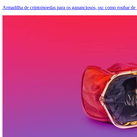
Armadilha de criptomoedas para os gananciosos, ou: como roubar de