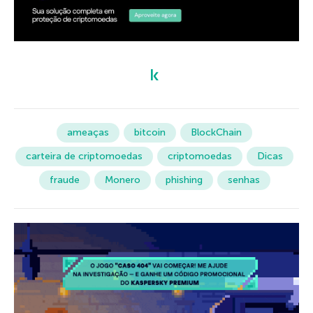
ameaças
bitcoin
BlockChain
carteira de criptomoedas
criptomoedas
Dicas
fraude
Monero
phishing
senhas