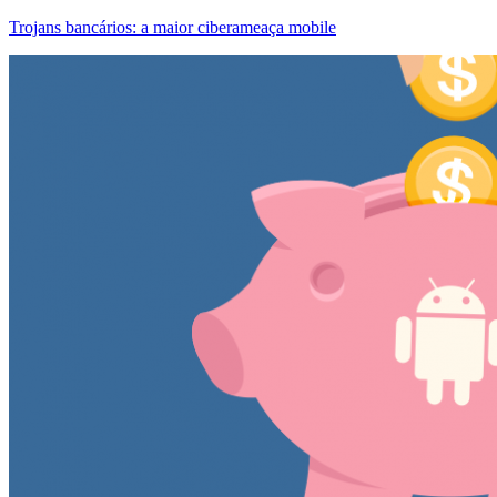
Trojans bancários: a maior ciberameaça mobile