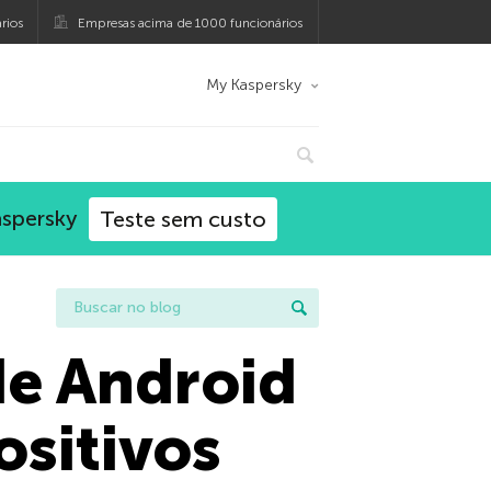
rios
Empresas acima de 1000 funcionários
My Kaspersky
aspersky
Teste sem custo
de Android
ositivos