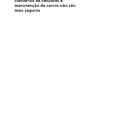
consertos de celulares e
manutenção de carros não são
mais seguros