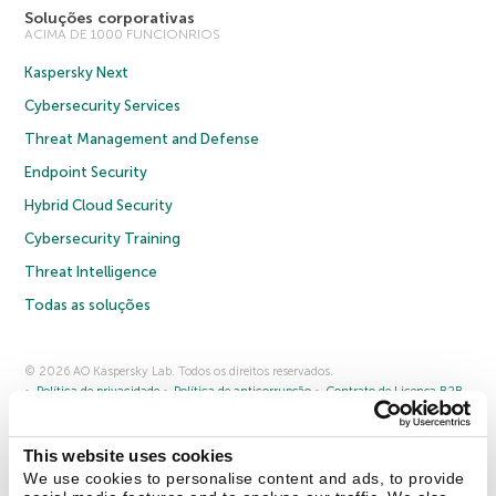
Soluções corporativas
ACIMA DE 1000 FUNCIONRIOS
Kaspersky Next
Cybersecurity Services
Threat Management and Defense
Endpoint Security
Hybrid Cloud Security
Cybersecurity Training
Threat Intelligence
Todas as soluções
© 2026 AO Kaspersky Lab. Todos os direitos reservados.
Política de privacidade
Política de anticorrupção
Contrato de Licença B2B
Contrato de Licença B2C
Termos e condições de venda
Cookies
This website uses cookies
Fale conosco
Sobre a Kaspersky
Parceiros
Blog
Centro de recursos
We use cookies to personalise content and ads, to provide
Comunicado à imprensa