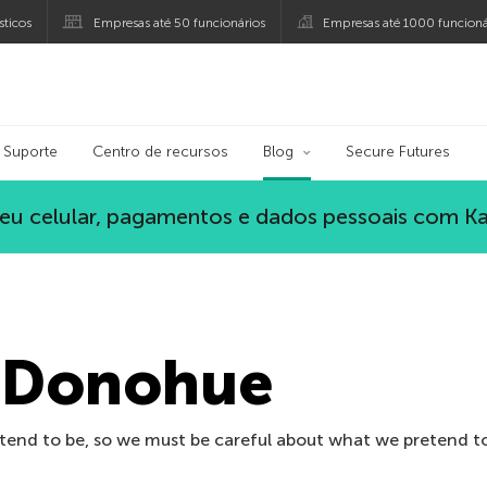
ticos
Empresas até 50 funcionários
Empresas até 1000 funcioná
ersky
Suporte
Centro de recursos
Blog
Secure Futures
eu celular, pagamentos e dados pessoais com K
n Donohue
tend to be, so we must be careful about what we pretend to