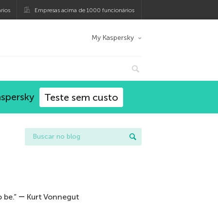
rios
Empresas acima de 1000 funcionários
My Kaspersky
aspersky
Teste sem custo
 be.” ― Kurt Vonnegut