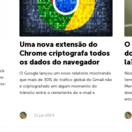
Uma nova extensão do
O 
Chrome criptografa todos
do
os dados do navegador
la
eck
O Google lançou um novo relatório mostrando
Nós
vo
que mais de 30% do tráfico global do Gmail não
tem
ss-
é criptografado em algum momento do
Men
trânsito entre o remetente do e-mail e
doi
ent
11 jun 2014