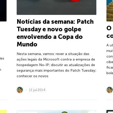
Notícias da semana: Patch
O
Tuesday e novo golpe
co
envolvendo a Copa do
Mundo
A u
mui
Nesta semana, vamos: rever a situação das
con
des
ações legais da Microsoft contra a empresa de
cib
hospedagem No-IP; discutir as atualizações de
fic
o
segurança mais importantes do Patch Tuesday;
bol
conhecer os novos
11 jul 2014