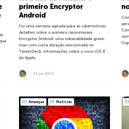
e
primeiro Encryptor
no
e
Android
Com
ger
Foi uma semana agitada para as cibernotícias:
Con
detalhes sobre o primeiro ransomware
as
sem
Encryptor Android; uma vulnerabilidade grave,
 que
Cup
mas com curta duração encontrada no
TweetDeck; informações sobre o novo iOS 8
da Apple;
13 jun 2014
Ameaças
Notícias