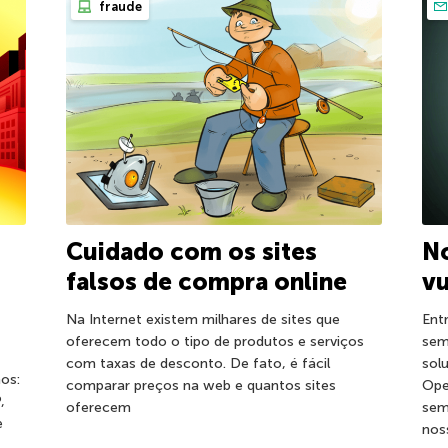
fraude
Cuidado com os sites
No
falsos de compra online
vu
Na Internet existem milhares de sites que
Ent
oferecem todo o tipo de produtos e serviços
sem
com taxas de desconto. De fato, é fácil
sol
os:
comparar preços na web e quantos sites
Ope
,
oferecem
sem
e
nos