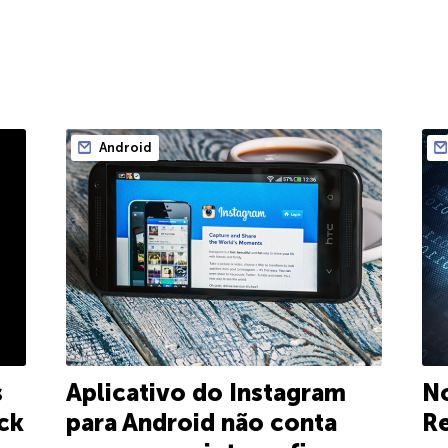
Android
s
Aplicativo do Instagram
No
ck
para Android não conta
Re