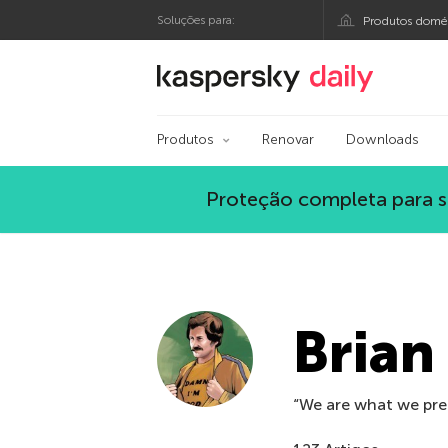
Soluções para:
Produtos domés
Blog oficial da Kasp
Produtos
Renovar
Downloads
Proteção completa para s
Bria
“We are what we pre