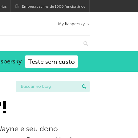
rios
Empresas acima de 1000 funcionários
My Kaspersky
aspersky
Teste sem custo
!
Wayne e seu dono