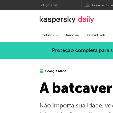
Soluções para:
Produtos domés
Blog oficial da Kasp
Produtos
Renovar
Downloads
Proteção completa para s
Google Maps
A batcaver
Não importa sua idade, v