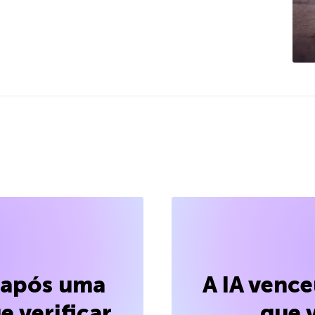
l após uma
A IA venc
e verificar
que 