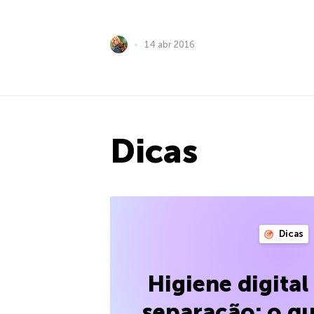
14 abr 2016
Dicas
Dicas
Higiene digita
separação: o qu