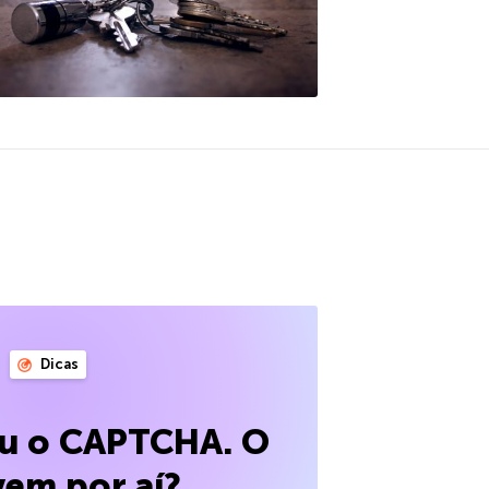
Dicas
eu o CAPTCHA. O
vem por aí?