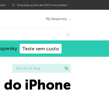
rios
Empresas acima de 1000 funcionários
My Kaspersky
aspersky
Teste sem custo
s do iPhone