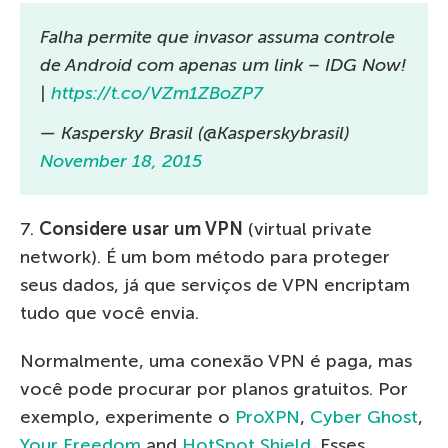
Falha permite que invasor assuma controle
de Android com apenas um link – IDG Now!
|
https://t.co/VZm1ZBoZP7
— Kaspersky Brasil (@Kasperskybrasil)
November 18, 2015
7.
Considere usar um VPN
(virtual private
network). É um bom método para proteger
seus dados, já que serviços de VPN encriptam
tudo que você envia.
Normalmente, uma conexão VPN é paga, mas
você pode procurar por planos gratuitos. Por
exemplo, experimente o
ProXPN
,
Cyber Ghost
,
Your Freedom
and
HotSpot Shield
. Esses