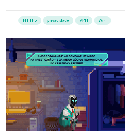
HTTPS
privacidade
VPN
WiFi