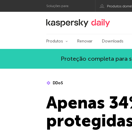
Soluções para:
Produtos domés
Blog oficial da Kasp
Produtos
Renovar
Downloads
Proteção completa para s
DDoS
Apenas 34
protegida