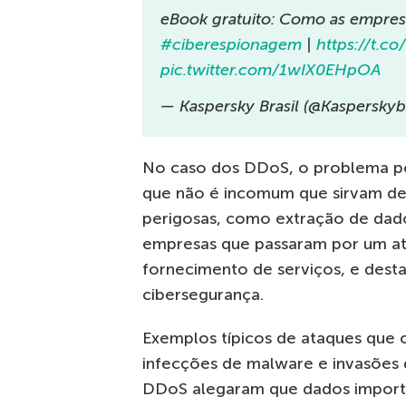
eBook gratuito: Como as empres
#ciberespionagem
|
https://t.
pic.twitter.com/1wIX0EHpOA
— Kaspersky Brasil (@Kasperskybr
No caso dos DDoS, o problema po
que não é incomum que sirvam de
perigosas, como extração de dados
empresas que passaram por um 
fornecimento de serviços, e dest
cibersegurança.
Exemplos típicos de ataques qu
infecções de malware e invasões 
DDoS alegaram que dados importa