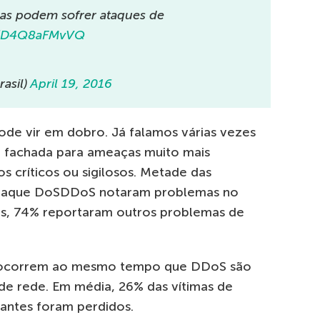
as podem sofrer ataques de
co/D4Q8aFMvVQ
asil)
April 19, 2016
de vir em dobro. Já falamos várias vezes
 fachada para ameaças muito mais
 críticos ou sigilosos. Metade das
ataque DoSDDoS notaram problemas no
as, 74% reportaram outros problemas de
e ocorrem ao mesmo tempo que DDoS são
de rede. Em média, 26% das vítimas de
ntes foram perdidos.