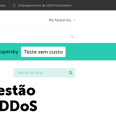
rios
Empresas acima de 1000 funcionários
My Kaspersky
aspersky
Teste sem custo
estão
 DDoS