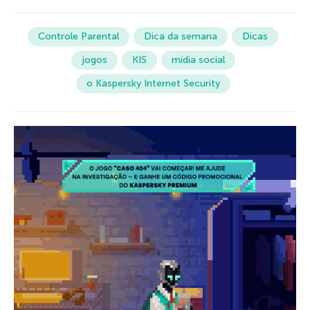
Controle Parental
Dica da semana
Dicas
jogos
KIS
mídia social
o Kaspersky Internet Security