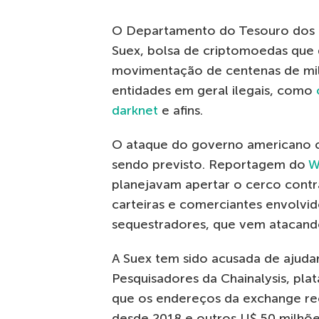
O Departamento do Tesouro dos 
Suex, bolsa de criptomoedas que 
movimentação de centenas de mil
entidades em geral ilegais, como
darknet
e afins.
O ataque do governo americano c
sendo previsto. Reportagem do
W
planejavam apertar o cerco contr
carteiras e comerciantes envolvi
sequestradores, que vem atacan
A Suex tem sido acusada de ajudar 
Pesquisadores da Chainalysis, pl
que os endereços da exchange re
desde 2018 e outros U$ 50 milhõe