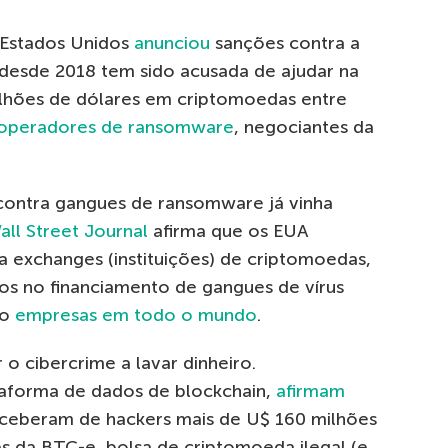
Estados Unidos
anunciou
sanções contra a
desde 2018 tem sido acusada de ajudar na
hões de dólares em criptomoedas entre
operadores de ransomware
, negociantes da
ontra gangues de ransomware já vinha
all Street Journal
afirma que os EUA
a exchanges (instituições) de criptomoedas,
dos no financiamento de gangues de vírus
do
empresas em todo o mundo
.
o cibercrime a lavar dinheiro.
ataforma de dados de blockchain,
afirmam
ceberam de hackers mais de U$ 160 milhões
s da BTC-e, bolsa de criptomoeda ilegal (e