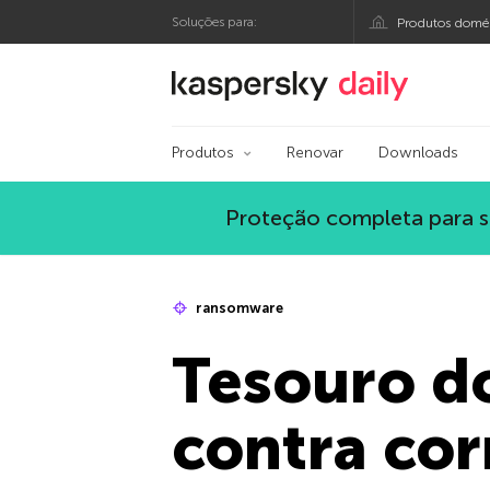
Soluções para:
Produtos domés
Blog oficial da Kasp
Produtos
Renovar
Downloads
Proteção completa para s
ransomware
Tesouro d
contra cor