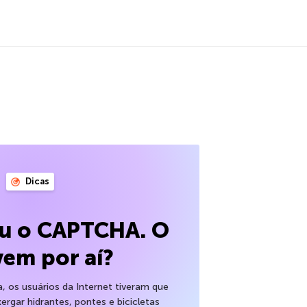
Dicas
eu o CAPTCHA. O
vem por aí?
 os usuários da Internet tiveram que
xergar hidrantes, pontes e bicicletas