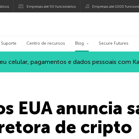
ticos
Empresas até 50 funcionários
Empresas até 1000 funcioná
ersky
Suporte
Centro de recursos
Blog
Secure Futures
eu celular, pagamentos e dados pessoais com K
os EUA anuncia 
retora de cripto