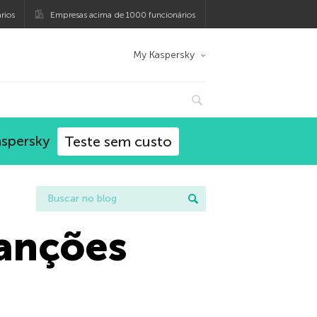
rios
Empresas acima de 1000 funcionários
My Kaspersky
aspersky
Teste sem custo
sanções