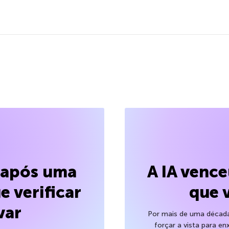
l após uma
A IA venc
e verificar
que 
var
Por mais de uma década,
forçar a vista para en