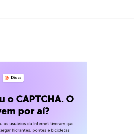
Dicas
eu o CAPTCHA. O
vem por aí?
 os usuários da Internet tiveram que
xergar hidrantes, pontes e bicicletas