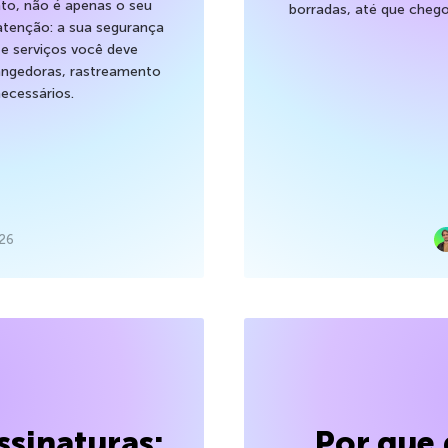
to, não é apenas o seu
borradas, até que cheg
atenção: a sua segurança
 e serviços você deve
trangedoras, rastreamento
ecessários.
026
sinaturas:
Por que 