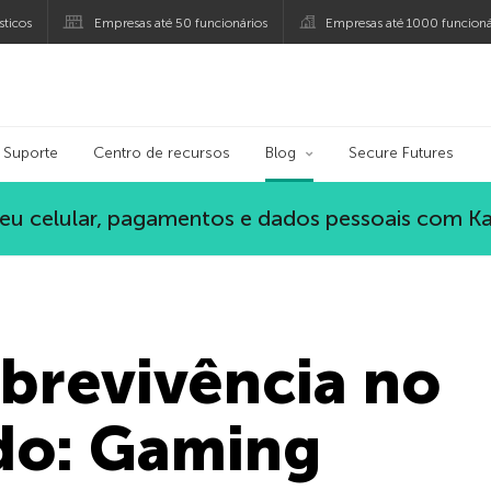
ticos
Empresas até 50 funcionários
Empresas até 1000 funcioná
ersky
Suporte
Centro de recursos
Blog
Secure Futures
eu celular, pagamentos e dados pessoais com K
brevivência no
do: Gaming