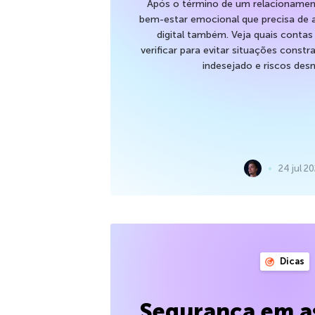
Após o término de um relacionamen
bem-estar emocional que precisa de 
digital também. Veja quais contas
verificar para evitar situações cons
indesejado e riscos desn
24 jul 2
Dicas
Segurança em as