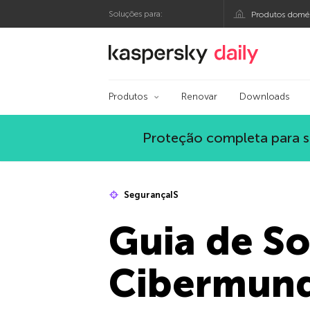
Soluções para:
Produtos domés
Blog oficial da Kasp
Produtos
Renovar
Downloads
Proteção completa para s
SegurançaIS
Guia de So
Cibermun