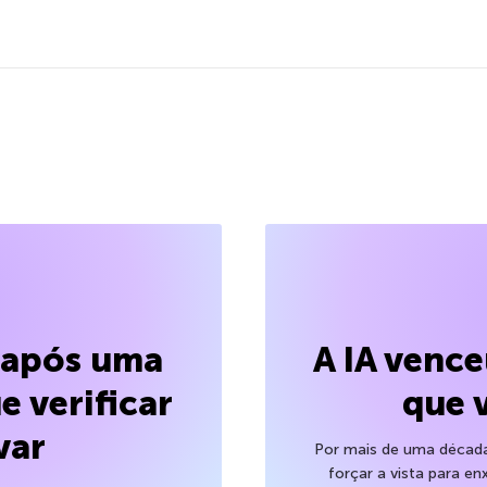
l após uma
A IA venc
e verificar
que 
var
Por mais de uma década,
forçar a vista para en