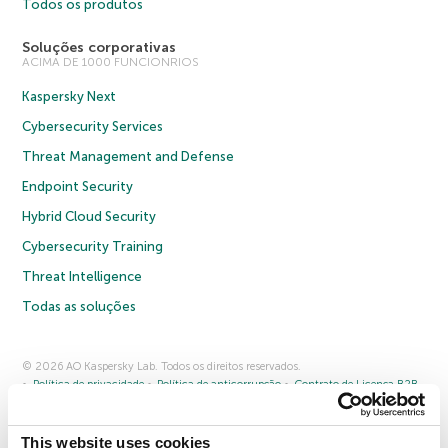
Todos os produtos
Soluções corporativas
ACIMA DE 1000 FUNCIONRIOS
Kaspersky Next
Cybersecurity Services
Threat Management and Defense
Endpoint Security
Hybrid Cloud Security
Cybersecurity Training
Threat Intelligence
Todas as soluções
© 2026 AO Kaspersky Lab. Todos os direitos reservados.
Política de privacidade
Política de anticorrupção
Contrato de Licença B2B
Contrato de Licença B2C
Termos e condições de venda
Cookies
This website uses cookies