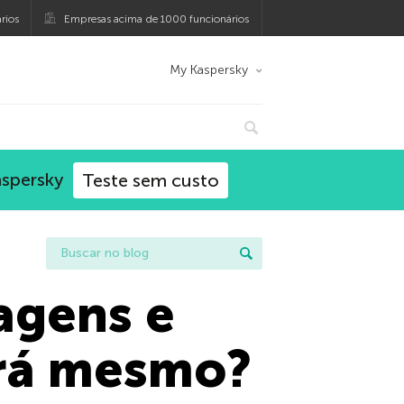
rios
Empresas acima de 1000 funcionários
My Kaspersky
aspersky
Teste sem custo
agens e
erá mesmo?