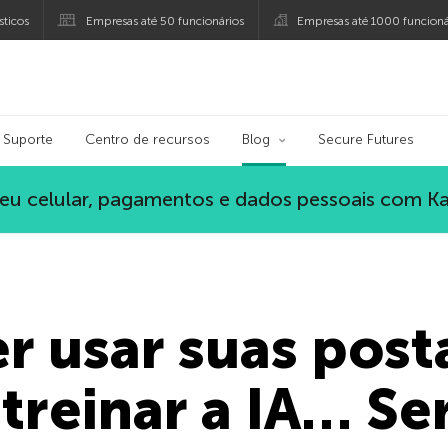
ticos
Empresas até 50 funcionários
Empresas até 1000 funcioná
ersky
Suporte
Centro de recursos
Blog
Secure Futures
eu celular, pagamentos e dados pessoais com K
r usar suas post
 treinar a IA… S