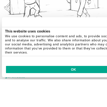
This website uses cookies
We use cookies to personalise content and ads, to provide soc
Confira o próximo capítulo do
Guia de
and to analyse our traffic. We also share information about you
Sobrevivência no Сibermundo:
Computadores
our social media, advertising and analytics partners who may c
information that you’ve provided to them or that they’ve collec
Públicos
their services.
O guia completo pode ser encontrado
aqui:
https://www.kaspersky.com.br/blog/tag/se
OK
gurancais/
Antes de entrar em uma rede social, não deve
ter nenhum cara barbudo desdentado na
entrada