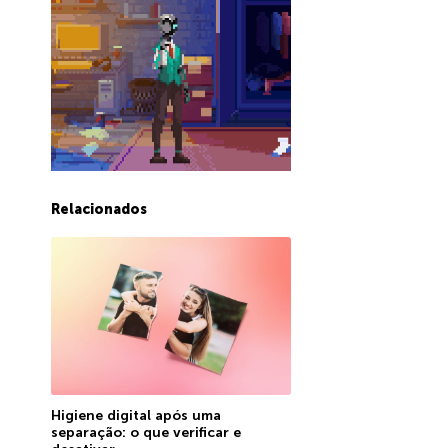
Relacionados
Higiene digital após uma
separação: o que verificar e