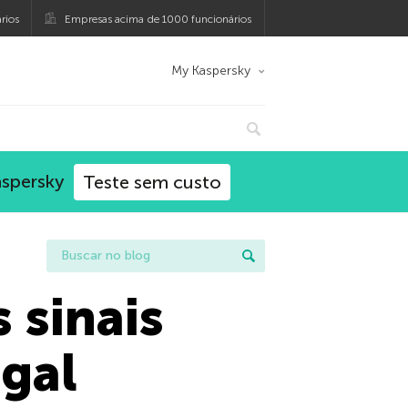
rios
Empresas acima de 1000 funcionários
My Kaspersky
aspersky
Teste sem custo
 sinais
egal