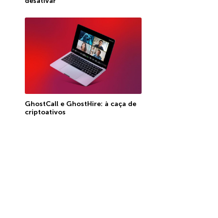
desativar
GhostCall e GhostHire: à caça de
criptoativos