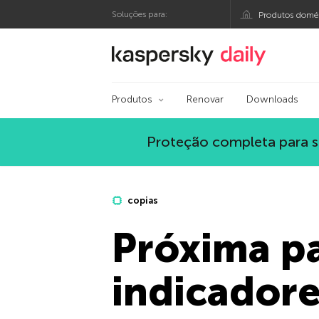
Soluções para:
Produtos domés
Blog oficial da Kasp
Produtos
Renovar
Downloads
Proteção completa para s
copias
Próxima pa
indicadore