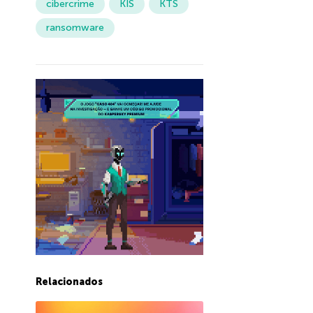
cibercrime
KIS
KTS
ransomware
Relacionados