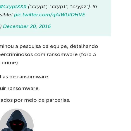
#CryptXXX
(".crypt", ".cryp1", ".crypz"). In
sible!
pic.twitter.com/qAlWUlDHVE
m)
December 20, 2016
minou a pesquisa da equipe, detalhando
bercriminosos com ransomware (fora a
crime).
ílias de ransomware.
buir ransomware.
iados por meio de parcerias.