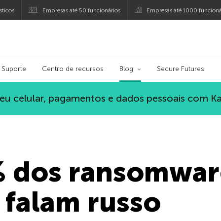
ticos
Empresas até 50 funcionários
Empresas até 1000 funcioná
ersky
Suporte
Centro de recursos
Blog
Secure Futures
eu celular, pagamentos e dados pessoais com K
 dos ransomwar
 falam russo