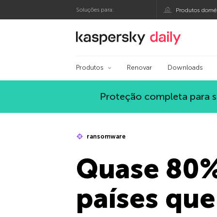
Soluções para:
Produtos domés
Blog oficial da Kasp
Produtos
Renovar
Downloads
Proteção completa para s
ransomware
Quase 80%
países que