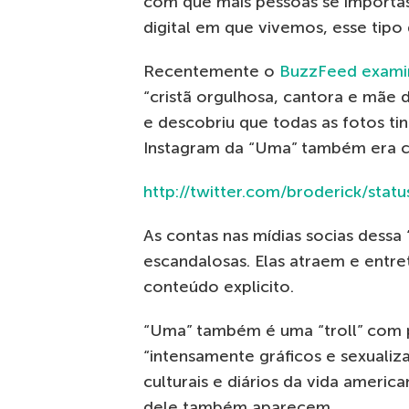
com que mais pessoas se importas
digital em que vivemos, esse tipo 
Recentemente o
BuzzFeed exami
“cristã orgulhosa, cantora e mãe 
e descobriu que todas as fotos t
Instagram da “Uma” também era c
http://twitter.com/broderick/st
As contas nas mídias socias dess
escandalosas. Elas atraem e entr
conteúdo explicito.
“Uma” também é uma “troll” com 
“intensamente gráficos e sexuali
culturais e diários da vida americ
dele também aparecem.