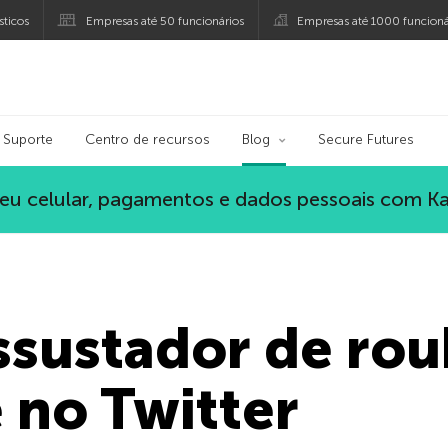
ticos
Empresas até 50 funcionários
Empresas até 1000 funcioná
ersky
Suporte
Centro de recursos
Blog
Secure Futures
eu celular, pagamentos e dados pessoais com K
ssustador de rou
 no Twitter