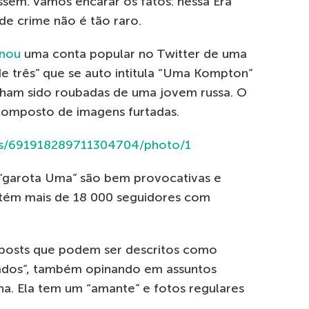
sem. Vamos encarar os fatos: nessa Era
de crime não é tão raro.
nou
uma conta popular no Twitter de uma
de três” que se auto intitula “Uma Kompton”
inham sido roubadas de uma jovem russa. O
omposto de imagens furtadas.
atus/691918289711304704/photo/1
a “garota Uma” são bem provocativas e
etém mais de 18 000 seguidores com
posts que podem ser descritos como
zados”, também opinando em assuntos
ana. Ela tem um “amante” e fotos regulares