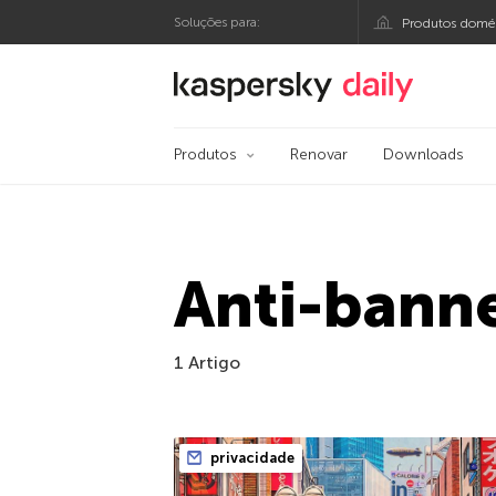
Soluções para:
Produtos domés
Blog oficial da Kasp
Produtos
Renovar
Downloads
Anti-bann
1 Artigo
privacidade