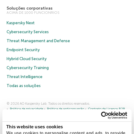
Soluções corporativas
ACIMA DE 1000 FUNCIONRIOS
Kaspersky Next
Cybersecurity Services
Threat Management and Defense
Endpoint Security
Hybrid Cloud Security
Cybersecurity Training
Threat Intelligence
Todas as soluções
© 2026 AO Kaspersky Lab. Todos os direitos reservados.
Política de privacidade
Política de anticorrupção
Contrato de Licença B2B
Contrato de Licença B2C
Termos e condições de venda
Cookies
This website uses cookies
Fale conosco
Sobre a Kaspersky
Parceiros
Blog
Centro de recursos
We use cookies to personalise content and ads, to provide
Comunicado à imprensa