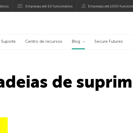
ticos
Empresas até 50 funcionários
Empresas até 1000 funcioná
ersky
Suporte
Centro de recursos
Blog
Secure Futures
adeias de supri