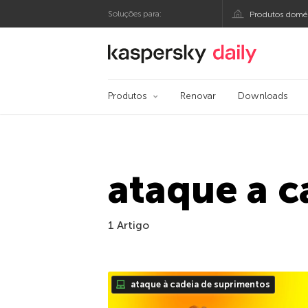
Soluções para:
Produtos domés
Blog oficial da Kasp
Produtos
Renovar
Downloads
ataque a c
1 Artigo
ataque à cadeia de suprimentos