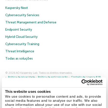
Kaspersky Next
Cybersecurity Services
Threat Management and Defense
Endpoint Security
Hybrid Cloud Security
Cybersecurity Training
Threat Intelligence
Todas as soluções
© 2026 AO Kaspersky Lab. Todos os direitos reservados.
Política de privacidade
Política de anticorrupção
Contrato de Licença B2B
Contrato de Licença B2C
Termos e condições de venda
Cookies
This website uses cookies
Fale conosco
Sobre a Kaspersky
Parceiros
Blog
Centro de recursos
We use cookies to personalise content and ads, to provide
Comunicado à imprensa
social media features and to analyse our traffic. We also
share information about your use of our site with our social