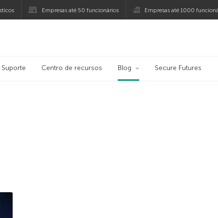
ticos
Empresas até 50 funcionários
Empresas até 1000 funcioná
ersky
Suporte
Centro de recursos
Blog
Secure Futures