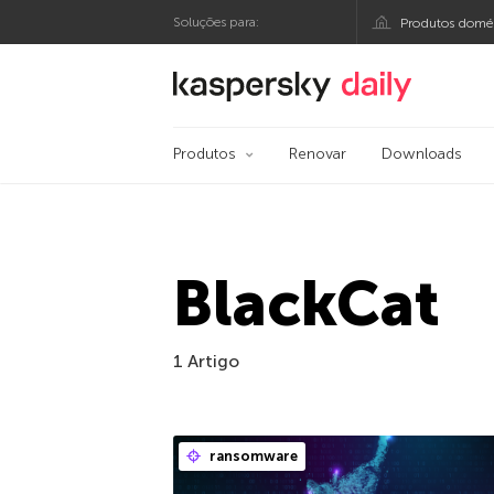
Soluções para:
Produtos domés
Blog oficial da Kasp
Produtos
Renovar
Downloads
BlackCat
1 Artigo
ransomware