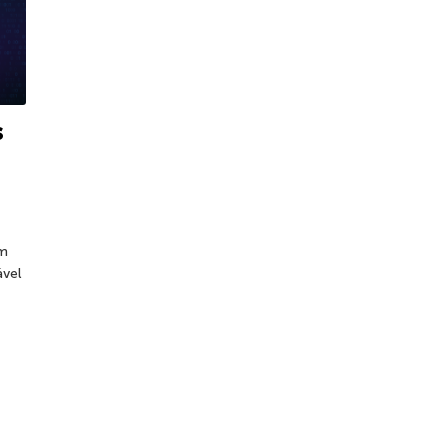
s
om
vel