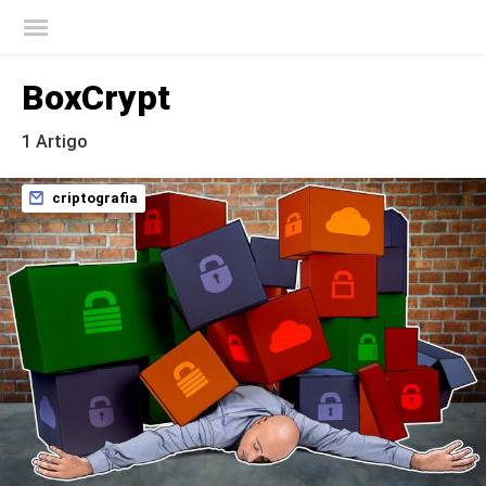
Blog oficial da Kaspersky
BoxCrypt
1 Artigo
criptografia