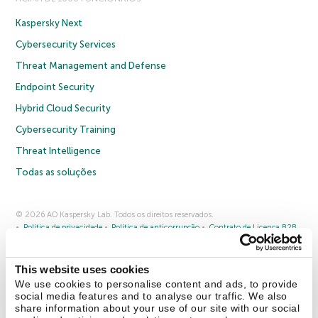
Kaspersky Next
Cybersecurity Services
Threat Management and Defense
Endpoint Security
Hybrid Cloud Security
Cybersecurity Training
Threat Intelligence
Todas as soluções
© 2026 AO Kaspersky Lab. Todos os direitos reservados.
Política de privacidade
Política de anticorrupção
Contrato de Licença B2B
Contrato de Licença B2C
Termos e condições de venda
Cookies
This website uses cookies
Fale conosco
Sobre a Kaspersky
Parceiros
Blog
Centro de recursos
We use cookies to personalise content and ads, to provide
Comunicado à imprensa
social media features and to analyse our traffic. We also
share information about your use of our site with our social