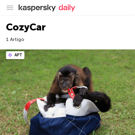
Blog oficial da Kaspersky
CozyCar
1 Artigo
APT