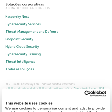
Soluções corporativas
ACIMA DE 1000 FUNCIONRIOS
Kaspersky Next
Cybersecurity Services
Threat Management and Defense
Endpoint Security
Hybrid Cloud Security
Cybersecurity Training
Threat Intelligence
Todas as soluções
© 2026 AO Kaspersky Lab. Todos os direitos reservados.
Política de privacidade
Política de anticorrupção
Contrato de Licença B2B
Contrato de Licença B2C
Termos e condições de venda
Cookies
This website uses cookies
Fale conosco
Sobre a Kaspersky
Parceiros
Blog
Centro de recursos
We use cookies to personalise content and ads, to provide
Comunicado à imprensa