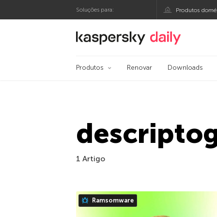
Soluções para:
Produtos domés
Blog oficial da Kasp
Produtos
Renovar
Downloads
descripto
1 Artigo
Ramsomware