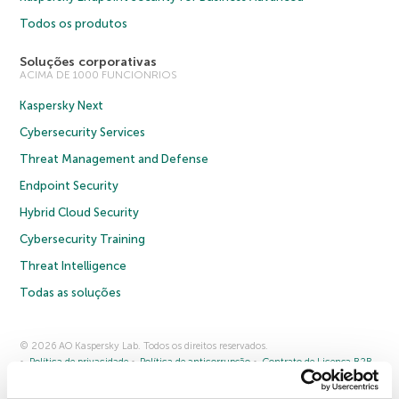
Todos os produtos
Soluções corporativas
ACIMA DE 1000 FUNCIONRIOS
Kaspersky Next
Cybersecurity Services
Threat Management and Defense
Endpoint Security
Hybrid Cloud Security
Cybersecurity Training
Threat Intelligence
Todas as soluções
© 2026 AO Kaspersky Lab. Todos os direitos reservados.
Política de privacidade
Política de anticorrupção
Contrato de Licença B2B
Contrato de Licença B2C
Termos e condições de venda
Cookies