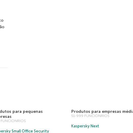
to
ão
dutos para pequenas
Produtos para empresas médi
51-999 FUNCIONRIOS
resas
0 FUNCIONRIOS
Kaspersky Next
ersky Small Office Security