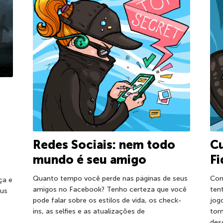
Redes Sociais: nem todo
Cu
mundo é seu amigo
Fi
Quanto tempo você perde nas páginas de seus
Com
ça e
amigos no Facebook? Tenho certeza que você
ten
eus
pode falar sobre os estilos de vida, os check-
jog
ins, as selfies e as atualizações de
tor
des