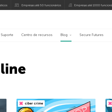
ticos
Empresas até 50 funcionários
Empresas até 1000 funcioná
ersky
Suporte
Centro de recursos
Blog
Secure Futures
line
ciber crime