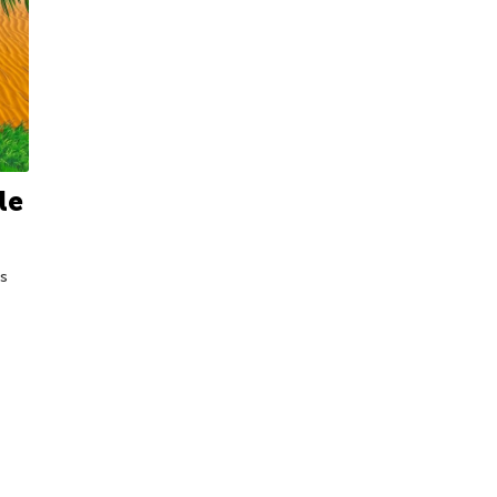
le
os