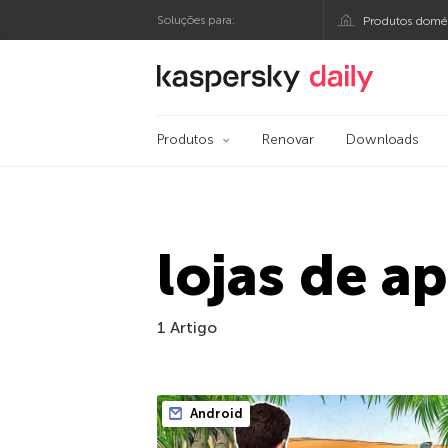
Soluções para:
Produtos domés
Blog oficial da Kasp
Produtos
Renovar
Downloads
lojas de ap
1 Artigo
Android