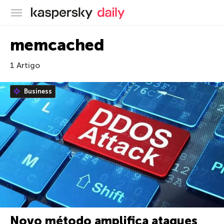
Blog oficial da Kaspersky
memcached
1 Artigo
Business
Novo método amplifica ataques