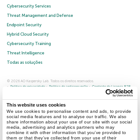
Cybersecurity Services
Threat Management and Defense
Endpoint Security
Hybrid Cloud Security
Cybersecurity Training
Threat Intelligence
Todas as soluções
© 2026 AO Kaspersky Lab. Todos os direitos reservados.
Política de privacidade
Política de anticorrupção
Contrato de Licença B2B
Contrato de Licença B2C
Termos e condições de venda
Cookies
This website uses cookies
Fale conosco
Sobre a Kaspersky
Parceiros
Blog
Centro de recursos
We use cookies to personalise content and ads, to provide
Comunicado à imprensa
social media features and to analyse our traffic. We also
share information about your use of our site with our social
media, advertising and analytics partners who may
Securelist
Eugene Personal Blog
combine it with other information that you’ve provided to
them or that they’ve collected from your use of their