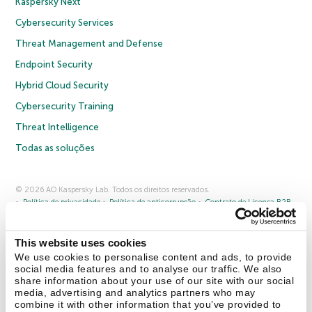
Kaspersky Next
Cybersecurity Services
Threat Management and Defense
Endpoint Security
Hybrid Cloud Security
Cybersecurity Training
Threat Intelligence
Todas as soluções
© 2026 AO Kaspersky Lab. Todos os direitos reservados.
Política de privacidade
Política de anticorrupção
Contrato de Licença B2B
Contrato de Licença B2C
Termos e condições de venda
Cookies
This website uses cookies
Fale conosco
Sobre a Kaspersky
Parceiros
Blog
Centro de recursos
We use cookies to personalise content and ads, to provide
Comunicado à imprensa
social media features and to analyse our traffic. We also
share information about your use of our site with our social
media, advertising and analytics partners who may
Securelist
Eugene Personal Blog
combine it with other information that you’ve provided to