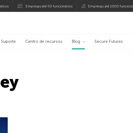
ticos
Empresas até 50 funcionários
Empresas até 1000 funcioná
ersky
Suporte
Centro de recursos
Blog
Secure Futures
ley