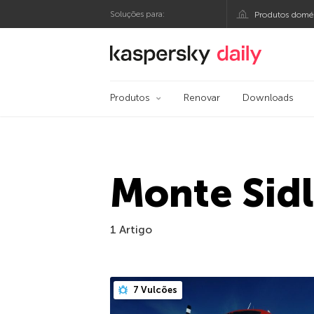
Soluções para:
Produtos domés
Blog oficial da Kasp
Produtos
Renovar
Downloads
Monte Sid
1 Artigo
7 Vulcões