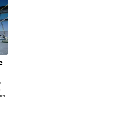
e
o
a
com