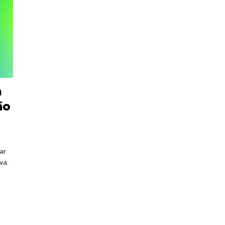
a
ão
ar
va.