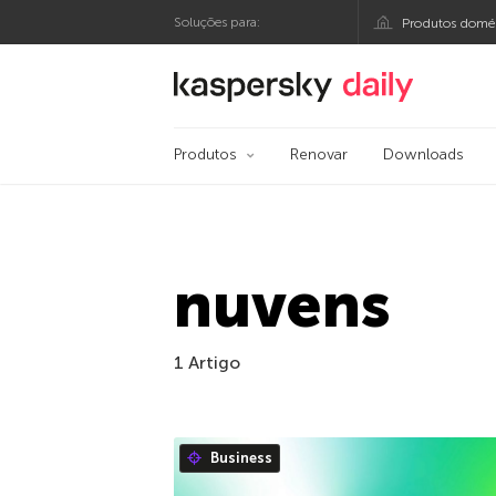
Soluções para:
Produtos domés
Blog oficial da Kasp
Produtos
Renovar
Downloads
nuvens
1 Artigo
Business