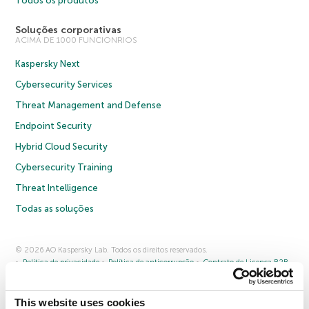
Todos os produtos
Soluções corporativas
ACIMA DE 1000 FUNCIONRIOS
Kaspersky Next
Cybersecurity Services
Threat Management and Defense
Endpoint Security
Hybrid Cloud Security
Cybersecurity Training
Threat Intelligence
Todas as soluções
© 2026 AO Kaspersky Lab. Todos os direitos reservados.
Política de privacidade
Política de anticorrupção
Contrato de Licença B2B
Contrato de Licença B2C
Termos e condições de venda
Cookies
This website uses cookies
Fale conosco
Sobre a Kaspersky
Parceiros
Blog
Centro de recursos