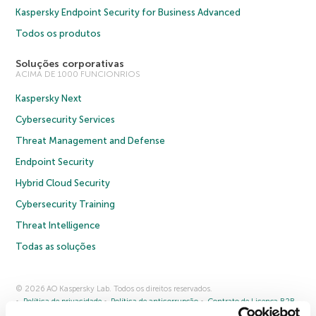
Kaspersky Endpoint Security for Business Advanced
Todos os produtos
Soluções corporativas
ACIMA DE 1000 FUNCIONRIOS
Kaspersky Next
Cybersecurity Services
Threat Management and Defense
Endpoint Security
Hybrid Cloud Security
Cybersecurity Training
Threat Intelligence
Todas as soluções
© 2026 AO Kaspersky Lab. Todos os direitos reservados.
Política de privacidade
Política de anticorrupção
Contrato de Licença B2B
Contrato de Licença B2C
Termos e condições de venda
Cookies