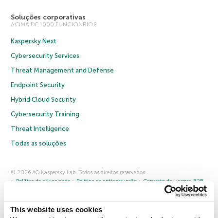
Soluções corporativas
ACIMA DE 1000 FUNCIONRIOS
Kaspersky Next
Cybersecurity Services
Threat Management and Defense
Endpoint Security
Hybrid Cloud Security
Cybersecurity Training
Threat Intelligence
Todas as soluções
© 2026 AO Kaspersky Lab. Todos os direitos reservados.
Política de privacidade
Política de anticorrupção
Contrato de Licença B2B
Contrato de Licença B2C
Termos e condições de venda
Cookies
This website uses cookies
Fale conosco
Sobre a Kaspersky
Parceiros
Blog
Centro de recursos