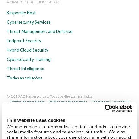
ACIMA DE 1000 FUNCIONRIOS
Kaspersky Next
Cybersecurity Services
Threat Management and Defense
Endpoint Security
Hybrid Cloud Security
Cybersecurity Training
Threat Intelligence
Todas as soluções
© 2026 AO Kaspersky Lab. Todos os direitos reservados.
Política de privacidade
Política de anticorrupção
Contrato de Licença B2B
Contrato de Licença B2C
Termos e condições de venda
Cookies
This website uses cookies
Fale conosco
Sobre a Kaspersky
Parceiros
Blog
Centro de recursos
We use cookies to personalise content and ads, to provide
Comunicado à imprensa
social media features and to analyse our traffic. We also
share information about your use of our site with our social