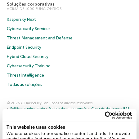
Soluções corporativas
ACIMA DE 1000 FUNCIONRIOS
Kaspersky Next
Cybersecurity Services
Threat Management and Defense
Endpoint Security
Hybrid Cloud Security
Cybersecurity Training
Threat Intelligence
Todas as soluções
© 2026 AO Kaspersky Lab. Todos os direitos reservados.
Política de privacidade
Política de anticorrupção
Contrato de Licença B2B
Contrato de Licença B2C
Termos e condições de venda
Cookies
This website uses cookies
Fale conosco
Sobre a Kaspersky
Parceiros
Blog
Centro de recursos
We use cookies to personalise content and ads, to provide
Comunicado à imprensa
social media features and to analyse our traffic. We also