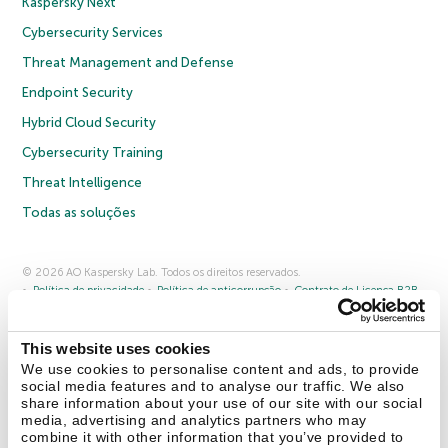
Kaspersky Next
Cybersecurity Services
Threat Management and Defense
Endpoint Security
Hybrid Cloud Security
Cybersecurity Training
Threat Intelligence
Todas as soluções
© 2026 AO Kaspersky Lab. Todos os direitos reservados.
Política de privacidade
Política de anticorrupção
Contrato de Licença B2B
Contrato de Licença B2C
Termos e condições de venda
Cookies
This website uses cookies
Fale conosco
Sobre a Kaspersky
Parceiros
Blog
Centro de recursos
We use cookies to personalise content and ads, to provide
Comunicado à imprensa
social media features and to analyse our traffic. We also
share information about your use of our site with our social
media, advertising and analytics partners who may
Securelist
Eugene Personal Blog
combine it with other information that you’ve provided to