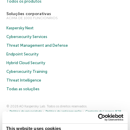
Todos os produtos
Soluções corporativas
ACIMA DE 1000 FUNCIONRIOS
Kaspersky Next
Cybersecurity Services
Threat Management and Defense
Endpoint Security
Hybrid Cloud Security
Cybersecurity Training
Threat Intelligence
Todas as soluções
© 2026 AO Kaspersky Lab. Todos os direitos reservados.
Política de privacidade
Política de anticorrupção
Contrato de Licença B2B
Contrato de Licença B2C
Termos e condições de venda
Cookies
This website uses cookies